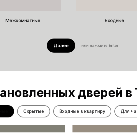
Межкомнатные
Входные
Далее
или нажмите Enter
ановленных дверей в
ные
Скрытые
Входные в квартиру
Для ча