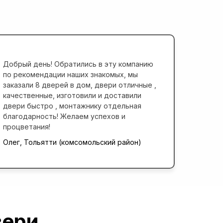
Добрый день! Обратились в эту компанию
Компан
по рекомендации наших знакомых, мы
всем: 
заказали 8 дверей в дом, двери отличные ,
быстро
качественные, изготовили и доставили
удобно
двери быстро , монтажнику отдельная
хочетс
благодарность! Желаем успехов и
профес
процветания!
сотруд
и успе
Олег, Тольятти (комсомольский район)
Алексе
вери