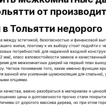
ольятти от производи
 в Тольятти недорого
са между эстетикой, безопасностью и финансовой в
ашего жилья, поэтому к их выбору стоит подойти с ч
 базовых потребностей: для надежной входной констр
–2 мм), класс взломостойкости замков и качественн
 время для межкомнатных дверей на первый план выхо
ру. Четкое понимание того, какие именно функции кр
я ванной или усиленная шумоизоляция для спальни), 
ными опциями.
и качества, важно разобраться в материалах и ценоо
ошению цены и долговечности прочно стали покрытия
личимы от дорогого массива дерева, но при этом гор